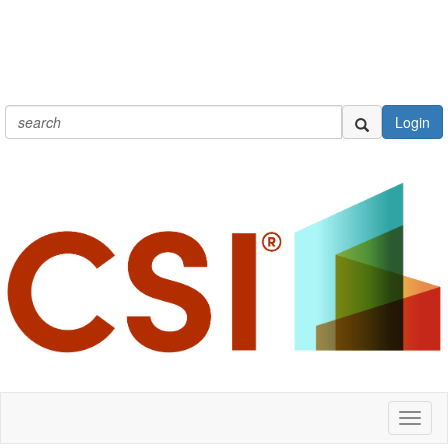
Login
Toggl
naviga